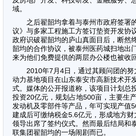
及房地产开发、科技研发、金融服务、
域。
之后翟韶均拿着与泰州市政府签署的
议》与多家工程施工方签订垫资开发协议
政府识破翟韶均的庐山真面目后，断然
韶均的合作协议，被泰州医药城扫地出
来为他们免费提供的两层办公楼也被收
2010年7月4日，通过其顾问团的努
动力基地项目在山东泰安市高新技术开
式。媒体的公开报道称，该项目计划总投
投资20亿元，规划占地500亩，主要生
发动机及零部件等产品，年可实现产值5
建成后可缴纳税金5.6亿元，形成地方财
领导出席了签约仪式。然而最后结局和
联集团翟韶均的一场闹剧而已。