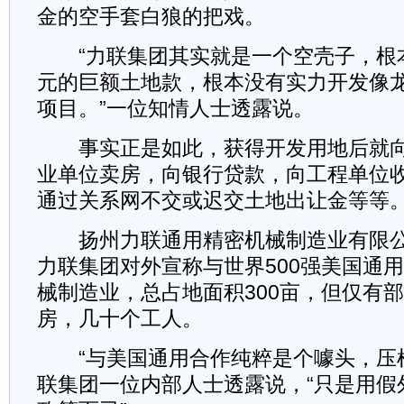
金的空手套白狼的把戏。
“力联集团其实就是一个空壳子，根本无
元的巨额土地款，根本没有实力开发像
项目。”一位知情人士透露说。
事实正是如此，获得开发用地后就向
业单位卖房，向银行贷款，向工程单位
通过关系网不交或迟交土地出让金等等
扬州力联通用精密机械制造业有限公
力联集团对外宣称与世界500强美国通
械制造业，总占地面积300亩，但仅有
房，几十个工人。
“与美国通用合作纯粹是个噱头，压根
联集团一位内部人士透露说，“只是用假