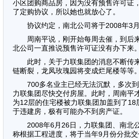
小区团购商品房，因为没有预售许可证
了定购协议，所以她也就放心了。
协议约定，南北公司将于2008年3月
周南平说，刚开始每周去催，到后来
北公司一直推说预售许可证没有办下来
此时，关于力联集团的消息不断传来
链断裂，龙凤玫瑰园将变成烂尾楼等等
700多名业主已经无法沉默，多次到
力联集团尽快交付房屋。此时，周南平
为12层的住宅楼被力联集团加盖到了1
于违建房，极有可能办不到房产证。
2008年6月26日，力联集团、南北
称根据工程进度，将于当年9月份分批交