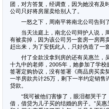
团，对方答复，经调查，因为她没有及
公司只好将房屋卖给别人了。
一怒之下，周南平将南北公司告到了
当天法庭上，南北公司辩护人说，周
有被卖掉，因为该公司另一套房一房两
赶出来，为了安抚此人，只好伪造了一
付了全款没拿到房的还有吴惠兰，吴
十九中的老师，2005年，她参加了学
签署定购协议，没有签署《商品房买卖
一半房款共计25万，剩下一半约定销售
贷款。
“我可被他们害惨了，眼泪都哭干了
借，借贷为儿子买的结婚的房子。”吴惠