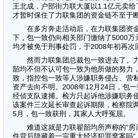
王北成，户部街力联大厦以1.1亿元卖
才暂时保住了力联集团的资金链不至于
在多方奔走活动后，在力联集团资金
下，包一致仍向相关部门缴纳了5000
均才被免于刑事处罚，于2008年初再
然而力联集团总裁包一致进去了。力
韶均不但不认可包一致为他所做的努力
致，指控包一致等人涉嫌职务侵占、营
资产去向不明。2008年12月24日，包
经侦支队逮捕。检方只起诉他涉嫌职务侵占
该案件三次延长审查起诉期限，检察院两
5月，包一致获刑，其家人大呼冤屈。
难道这就是力联翟韶均所声称的“房
件背后隐藏着一宗重大经济犯罪窝案吗”