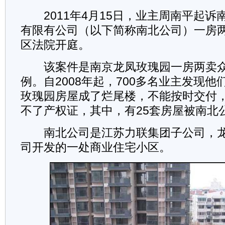
2011年4月15日，业主周南平起诉
有限有公司（以下简称南北公司）一房
区法院开庭。
该案件是南京龙凤玫瑰园一房两卖众
例。自2008年起，700多名业主发现
玫瑰园房屋成了烂尾楼，不能按时交付
不了产权证，其中，有25套房屋被南北
南北公司是江苏力联集团子公司，龙
司开发的一处商业住宅小区。