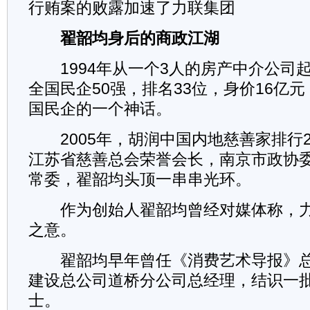
行贿案的败露加速了力联集团
翟韶均身后的商政江湖
1994年从一个3人的房产中介公司
全国民企50强，排名33位，身价16亿
国民企的一个神话。
2005年，胡润中国内地慈善家排行2
江苏省慈善总会荣誉会长，南京市政协
常委，翟韶均头顶一串串光环。
作为创始人翟韶均曾经对媒体称，力
之意。
翟韶均早年曾任《消费艺术导报》总
建设总公司道桥分公司总经理，结识一
士。