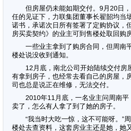
但房屋仍未能如期交付。9月20日，
任的见证下，力联集团董事长翟韶均当
诺书，承诺次日所有签署了定购协议，
房买卖契约》的业主可到售楼处取回购
一些业主拿到了购房合同，但周南平
楼处说没收到通知。
12月底，南北公司开始陆续交付房
有拿到房子，也经常去看自己的房屋，
司也总是说正在维修，无法交付。
2010年11月底，一名业主问周南平
卖了，怎么有人拿了到了她的房子。
“我当时大吃一惊，这不可能呀。”周
楼处去查资料，这套房业主还是她，她